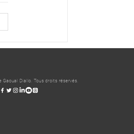
on interministérielle sur la
estion du Port Autonome de
kry
Gaoual Diallo. Tous droits réservés.