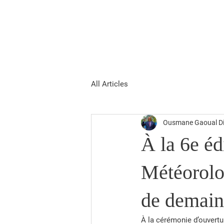
Ousmane Gaoual
Accueil
Biographie
Actu
Diallo
All Articles
Ousmane Gaoual Di
À la 6e éd
Météorolog
de demain,
À la cérémonie d’ouvertur