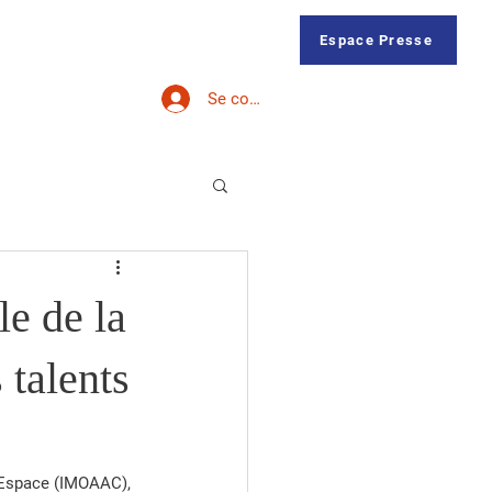
Membres
Forum
Contact
Espace Presse
Se connecter
le de la
 talents
l’Espace (IMOAAC), 