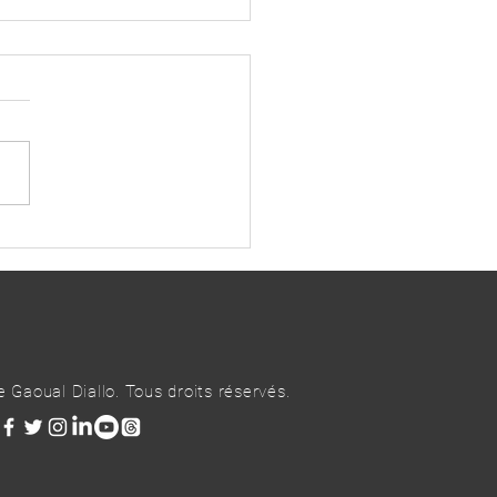
on interministérielle sur la
estion du Port Autonome de
kry
Gaoual Diallo. Tous droits réservés.