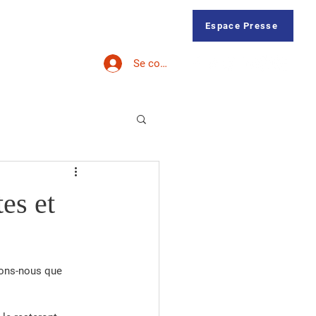
Membres
Forum
Contact
Espace Presse
Se connecter
es et
elons-nous que 