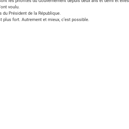
 sont les priorités du Gouvernement depuis deux ans et demi et elles
'ont voulu.
s du Président de la République.
 plus fort. Autrement et mieux, c’est possible.