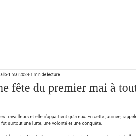
alités
Temps forts
Revue de Presse
Photos & Vidéos
allo
1 mai 2024
1 min de lecture
 fête du premier mai à tout
des travailleurs et elle n’appartient qu’à eux. En cette journée, rapp
e fut surtout une lutte, une volonté et une conquête.