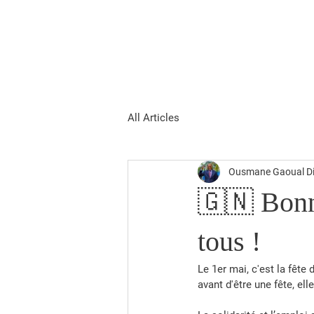
Ousmane Gaoual
Accueil
Biographie
Actu
Diallo
All Articles
Ousmane Gaoual Di
🇬🇳 Bonne
tous !
Le 1er mai, c'est la fête 
avant d'être une fête, ell