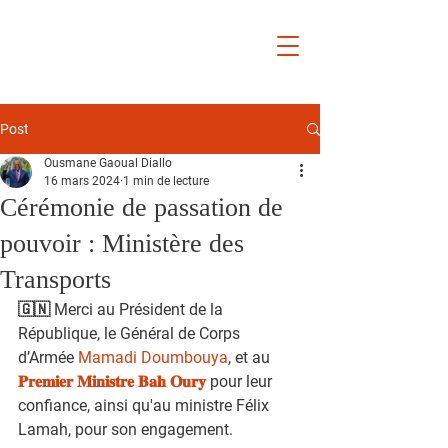
Ousmane
Gaoual
Diallo
Post
Ousmane Gaoual Diallo
16 mars 2024
1 min de lecture
Cérémonie de passation de
pouvoir : Ministère des
Transports
🇬🇳 Merci au Président de la 
République, le Général de Corps 
d’Armée 
Mamadi Doumbouya
, et au 
𝐏𝐫𝐞𝐦𝐢𝐞𝐫 𝐌𝐢𝐧𝐢𝐬𝐭𝐫𝐞 𝐁𝐚𝐡 𝐎𝐮𝐫𝐲
 pour leur 
confiance, ainsi qu'au ministre Félix 
Lamah, pour son engagement.