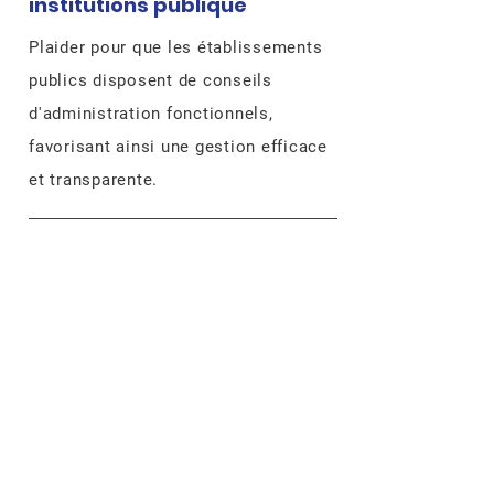
institutions publique
Plaider pour que les établissements
publics disposent de conseils
d'administration fonctionnels,
favorisant ainsi une gestion efficace
et transparente.
04.
Lutte contre la Corruption
​Plaider pour la mise en place de
mesures rigoureuses pour lutter
contre la corruption.