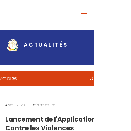
Ousmane
Gaoual
Diallo
ACTUALITÉS
Actualités
4 sept. 2023
1 min de lecture
Lancement de l'Application
Contre les Violences