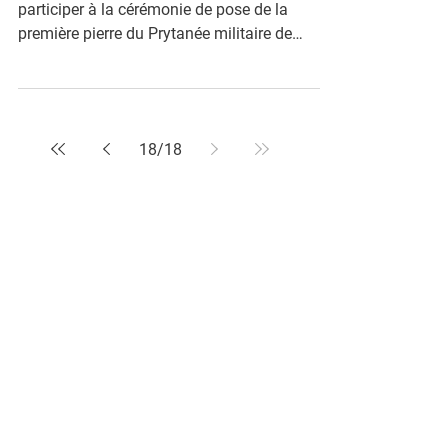
participer à la cérémonie de pose de la
première pierre du Prytanée militaire de
Guinée à...
18
/
18
Accueil
Biographie
Engagements
Actualités
Temps Forts
Revue de Presse
Espace Presse
Photos & Vidéos
Membres