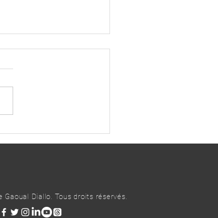
on interministérielle sur la
estion du Port Autonome de
kry
Gaoual Diallo. Tous droits réservés.