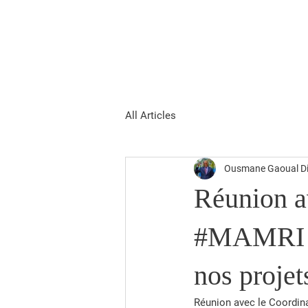
Ousmane Gaoual
Accueil
Biographie
Actu
Diallo
All Articles
Ousmane Gaoual Di
Réunion a
#MAMRI : 
nos projet
Réunion avec le Coordina